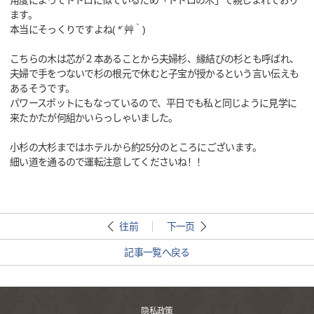
角度によってトトロに似ているため「トトロの木」で親しまれており
ます。
本当にそっくりですよね( *´艸｀)
こちらの木は芯が２本あることから夫婦杉、縁結びの杉とも呼ばれ、
夫婦で手をつないで杉の根元で休むと子宝が授かるという言い伝えも
あるそうです。
パワースポットにもなっているので、平日でも私と同じように見学に
来たかたが何組かいらっしゃいました。
小杉の大杉まではホテルから約25分のところにございます。
細い道を通るので運転注意してくださいね！！
往前
下一页
記事一覧へ戻る
隐私政策