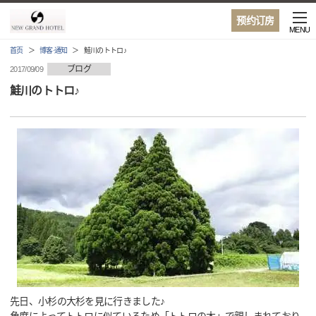
预约订房
MENU
首页
博客·通知
鮭川のトトロ♪
ブログ
2017/09/09
鮭川のトトロ♪
先日、小杉の大杉を見に行きました♪