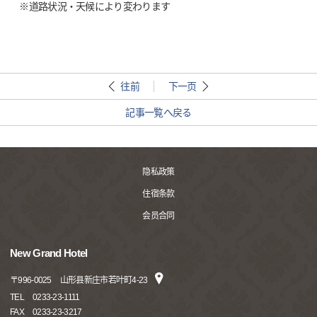
※道路状況・天候により変わります
往前
下一页
記事一覧へ戻る
隐私政策
住宿条款
会员合同
New Grand Hotel
〒
996-0025
山形县新庄市若叶町4-23
TEL
0233-23-1111
FAX
0233-23-3217