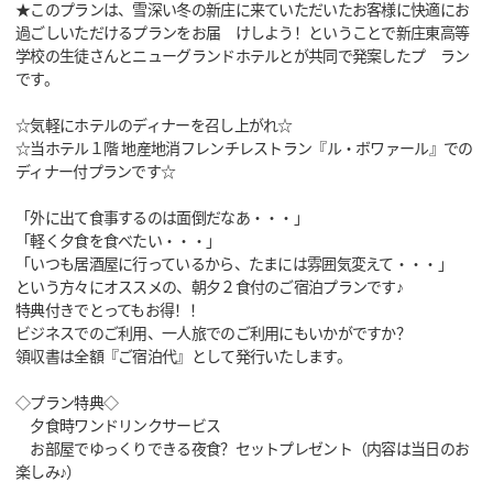
★このプランは、雪深い冬の新庄に来ていただいたお客様に快適にお
過ごしいただけるプランをお届 けしよう！ということで新庄東高等
学校の生徒さんとニューグランドホテルとが共同で発案したプ ラン
です。
☆気軽にホテルのディナーを召し上がれ☆
☆当ホテル１階 地産地消フレンチレストラン『ル・ボワァール』での
ディナー付プランです☆
「外に出て食事するのは面倒だなあ・・・」
「軽く夕食を食べたい・・・」
「いつも居酒屋に行っているから、たまには雰囲気変えて・・・」
という方々にオススメの、朝夕２食付のご宿泊プランです♪
特典付きでとってもお得！！
ビジネスでのご利用、一人旅でのご利用にもいかがですか？
領収書は全額『ご宿泊代』として発行いたします。
◇プラン特典◇
夕食時ワンドリンクサービス
お部屋でゆっくりできる夜食？セットプレゼント（内容は当日のお
楽しみ♪）