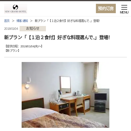
预约订房
MENU
首页
博客·通知
新プラン「【１泊２食付】好ぎな料理選んで..」登場！
お知らせ
2018/01/04
新プラン「【１泊２食付】好ぎな料理選んで..」登場！
【提供日程：
2018/01/04(木)
〜】
【
新プラン
】