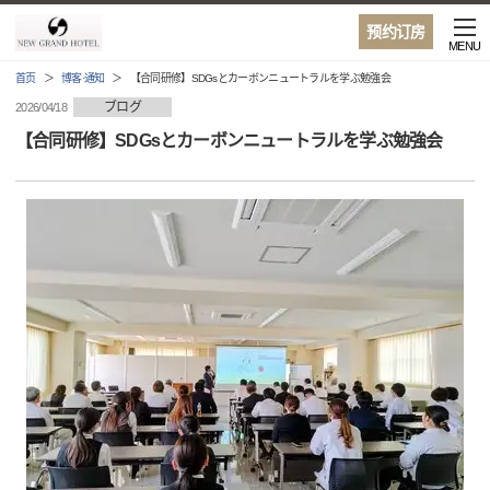
预约订房
MENU
首页
博客·通知
【合同研修】SDGsとカーボンニュートラルを学ぶ勉強会
ブログ
2026/04/18
【合同研修】SDGsとカーボンニュートラルを学ぶ勉強会