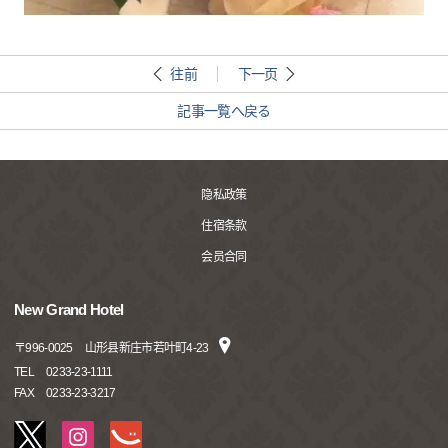
往前
下一页
記事一覧へ戻る
隐私政策
住宿条款
会员合同
New Grand Hotel
〒
996-0025
山形县新庄市若叶町4-23
TEL
0233-23-1111
FAX
0233-23-3217