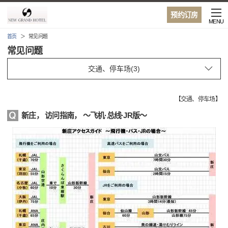
预约订房
MENU
首页
常见问题
常见问题
【
交通、停车场
】
新庄， 访问指南， 〜飞机·总线·JR版〜