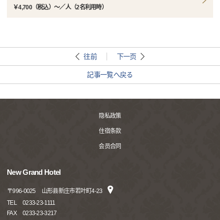
￥4,700（税込）～／人（2名利用時）
往前
下一页
記事一覧へ戻る
隐私政策
住宿条款
会员合同
New Grand Hotel
〒
996-0025
山形县新庄市若叶町4-23
TEL
0233-23-1111
FAX
0233-23-3217