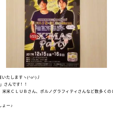
たしますヽ(^o^)丿
rs」さんです！！
ねをはじめ、米米ＣＬＵＢさん、ポルノグラフィティさんなど数
しょー♪