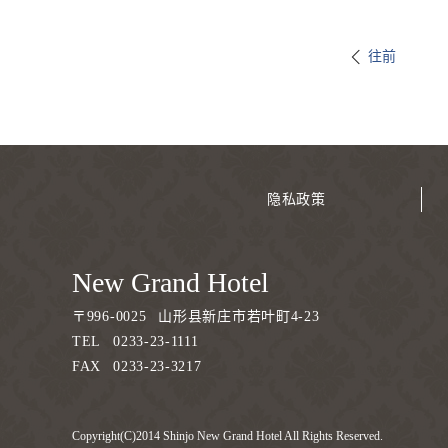
往前
隐私政策
New Grand Hotel
〒
996-0025
山形县新庄市若叶町4-23
TEL
0233-23-1111
FAX
0233-23-3217
Copyright(C)2014 Shinjo New Grand Hotel All Rights Reserved.