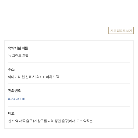
지도 앱으로 보기
숙박시설 이름
뉴 그랜드 호텔
주소
야마가타 현 신죠 시 와카바마치 4-23
전화번호
0233-23-1111
비고
신조 역 서쪽 출구 (개찰구를 나와 정면 출구)에서 도보 약 5 분