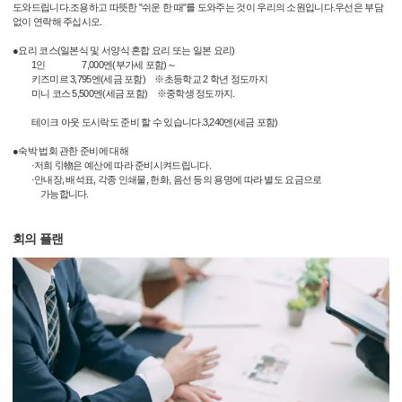
도와드립니다.조용하고 따뜻한 "쉬운 한 때"를 도와주는 것이 우리의 소원입니다.우선은 부담
없이 연락해 주십시오.
●요리 코스(일본식 및 서양식 혼합 요리 또는 일본 요리)
1인 7,000엔(부가세 포함)～
키즈미르 3,795엔(세금 포함) ※초등학교 2 학년 정도까지
미니 코스 5,500엔(세금 포함) ※중학생 정도까지.
테이크 아웃 도시락도 준비 할 수 있습니다.3,240엔(세금 포함)
●숙박 법회 관한 준비에 대해
·저희 引物은 예산에 따라 준비시켜드립니다.
·안내장, 배석표, 각종 인쇄물, 헌화, 음선 등의 용명에 따라 별도 요금으로
가능합니다.
회의 플랜