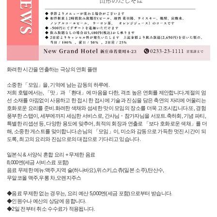
화려한 시간을 연출하는 극상의 연회 플랜
소중한 「모임」을, 기억에 남는 감동의 하루에.
저희 호텔에서는, 「맛」과 「환대」에 마음을 다한, 격조 높은 연회를 제안합니다.계절의 엄
선 소재를 아낌없이 사용하고 한 접시 한 접시에 기술과 진심을 담은 축연의 자리에 어울리는
호화로운 요리를 준비.화려한 색채와 섬세한 맛이 모임의 장소를 더욱 고조시킵니다.또, 경험
풍부한 스탭이, 세부에까지 세심한 서비스로, 간사님・참가자님을 서포트.축하회, 기념 파티,
특별한 리셉션 등, 다양한 용도에 맞추어, 최적의 회장과 연출로 「보다 호화로운 색채」를 더
해, 소중한 게스트를 맞이합니다.손님의 「모임」이, 미소와 감동으로 가득한 멋진 시간이 되
도록, 최고의 요리와 진심으로의 대접으로 기다리고 있습니다.
일본식 & 서양식 혼합 요리 + 무제한 음료
8,000엔(세금 서비스료 포함)
음료 무제한 메뉴:맥주,지역 술(하나바요),위스키,쇼츄(일본 소주),탄산수,
무알코올 맥주,우롱 차,오렌지주스
◆음료 무제한 없는 경우는, 요리 예산 5,000엔(세금 포함)으로부터 받습니다.
◆인원수나 예산의 상담에 응합니다.
◆2일 전부터 취소 수수료가 적용됩니다.