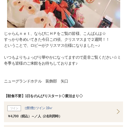
じゃらんｎｅｔ、ならびにＨＰをご覧の皆様、こんばんは☆
すっかり冬めいてきた今日この頃、クリスマスまで２週間！！
ということで、ロビーがクリスマス仕様になりました～♪
いつもよりちょっぴり華やかになってますので是非ご覧ください☆ミ
冬季も皆様のご来館をお待ちしております♪
ニューグランドホテル 装飾部 矢口
【朝食不要】1日をのんびりスタート◇素泊まり◇
□禁煙□ ツイン 19㎡
ツイン
￥4,700（税込）～／人（2名利用時）