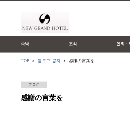
숙박
조식
연회 ·
TOP
블로그·공지
感謝の言葉を
ブログ
感謝の言葉を