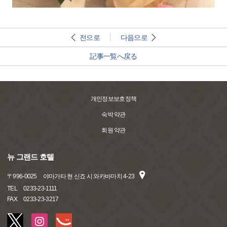
전으로
다음으로
記事一覧へ戻る
개인정보보호정책
숙박 약관
회원 약관
뉴 그랜드 호텔
〒
996-0025
야마가타 현 신죠 시 와카바마치 4-23
TEL
0233-23-1111
FAX
0233-23-3217