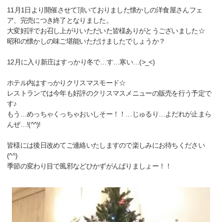
11月1日より開催させて頂いておりました懐かしの洋食屋さんフェ
ア、完売につき終了となりました。
大変好評でお召し上がりいただいた皆様ありがとうございました☆
昭和の懐かしの味ご堪能いただけましたでしょうか？
12月に入り新庄はすっかり冬で…す…寒い…(>_<)
ホテル内はすっかりクリスマスモード☆
レストランでは今年も好評のクリスマスメニューの販売を行う予定で
す♪
もう…めっちゃくっちゃおいしそー！！…じゅるり…よだれが止まら
んぜ…!(^^)!
皆様には後日改めてご連絡いたしますので楽しみにお待ちください
(^^)
季節の変わり目で風邪などひかずがんばりましょー！！