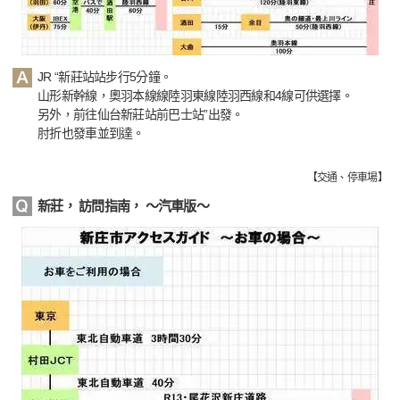
JR “新莊站站步行5分鐘。
山形新幹線，奧羽本線線陸羽東線陸羽西線和4線可供選擇。
另外，前往仙台新莊站前巴士站”出發。
肘折也發車並到達。
【
交通、停車場
】
新莊， 訪問指南， 〜汽車版〜