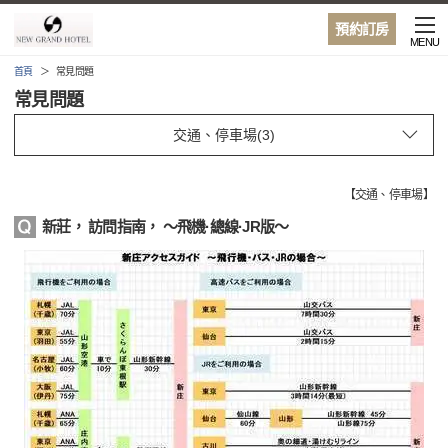
預約訂房
MENU
首頁
常見問題
常見問題
【
交通、停車場
】
新莊， 訪問指南， 〜飛機·總線·JR版〜