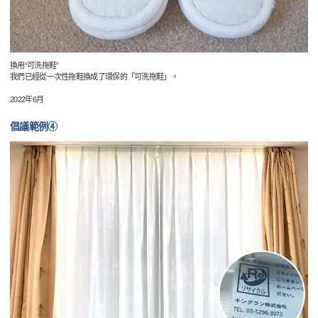
換用“可洗拖鞋”
我們已經從一次性拖鞋換成了環保的「可洗拖鞋」。
2022年6月
倡議範例④