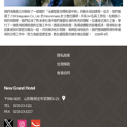
我們為集團公司舉辦了一個關於「永續發展目標和碳中和」的聯合培訓課程。這次，我們邀
請了 CSR Integration Co., Ltd. 的 Hiromi Imada 女士擔任講師，共有 64 名員工參加。在兩個小
時的時間裡，我們加深了對未來社會中我們需要扮演的角色的理解。在講座式演示之後，舉
行了一個使用紙牌遊戲的互動工作坊。透過這款遊戲，我親身體驗到各種經濟、環境和社會
因素是如何緊密交織在一起，共同解決地方問題、振興區域地區的。我們整個團隊將所學運
用到日常工作中，努力為創造更宜居、更永續發展的城市做出貢獻。 2026年4月
隱私政策
住宿條款
會員合同
New Grand Hotel
〒
996-0025
山形縣新庄市若葉町4-23
TEL
0233-23-1111
FAX
0233-23-3217