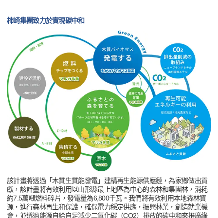
柿崎集團致力於實現碳中和
該計畫將透過「木質生質能發電」建構再生能源供應鏈，為家鄉做出貢
獻，該計畫將有效利用以山形縣最上地區為中心的森林和集團林，消耗
約7.5萬噸燃料碎片，發電量為6,800千瓦。我們將有效利用本地森林資
源，進行森林再生和保護，確保電力穩定供應，振興林業，創造就業機
會，並透過能源自給自足減少二氧化碳（CO2）排放的碳中和來推廣綠