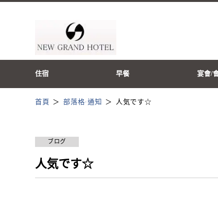
住宿
早餐
宴會/
首頁
部落格·通知
人気です☆
ブログ
人気です☆