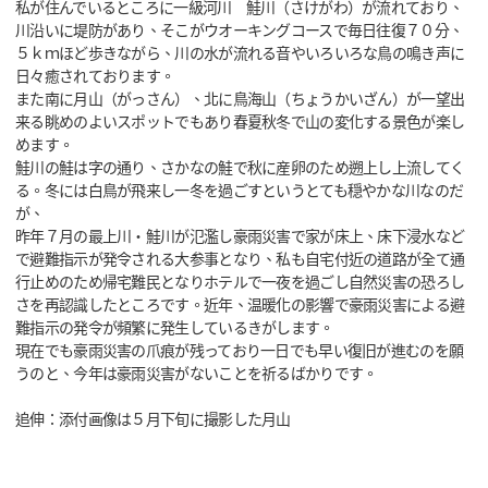
私が住んでいるところに一級河川 鮭川（さけがわ）が流れており、
川沿いに堤防があり、そこがウオーキングコースで毎日往復７０分、
５ｋｍほど歩きながら、川の水が流れる音やいろいろな鳥の鳴き声に
日々癒されております。
また南に月山（がっさん）、北に鳥海山（ちょうかいざん）が一望出
来る眺めのよいスポットでもあり春夏秋冬で山の変化する景色が楽し
めます。
鮭川の鮭は字の通り、さかなの鮭で秋に産卵のため遡上し上流してく
る。冬には白鳥が飛来し一冬を過ごすというとても穏やかな川なのだ
が、
昨年７月の最上川・鮭川が氾濫し豪雨災害で家が床上、床下浸水など
で避難指示が発令される大参事となり、私も自宅付近の道路が全て通
行止めのため帰宅難民となりホテルで一夜を過ごし自然災害の恐ろし
さを再認識したところです。近年、温暖化の影響で豪雨災害による避
難指示の発令が頻繁に発生しているきがします。
現在でも豪雨災害の爪痕が残っており一日でも早い復旧が進むのを願
うのと、今年は豪雨災害がないことを祈るばかりです。
追伸：添付画像は５月下旬に撮影した月山