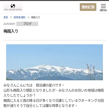
預約訂房
MENU
首頁
部落格·通知
梅雨入り
ブログ
2025/06/09
梅雨入り
みなさんこんにちは 宿泊課の星川です。
山形も梅雨入り間近となりましたが、みなさんのお住いの地域は梅雨
入りしたでしょうか？
梅雨に入ると雨の降る日が多くなり日課としているウオーキングの回
数が減りそうで自分としては嫌な時季となります。