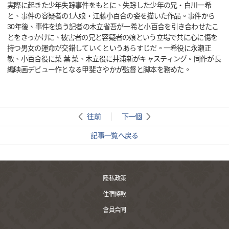
実際に起きた少年失踪事件をもとに、失踪した少年の兄・白川一希
と、事件の容疑者の1人娘・江藤小百合の姿を描いた作品。事件から
30年後、事件を追う記者の木立省吾が一希と小百合を引き合わせたこ
とをきっかけに、被害者の兄と容疑者の娘という立場で共に心に傷を
持つ男女の運命が交錯していくというあらすじだ。一希役に永瀬正
敏、小百合役に菜 葉 菜、木立役に井浦新がキャスティング。同作が長
編映画デビュー作となる甲斐さやかが監督と脚本を務めた。
往前
下一個
記事一覧へ戻る
隱私政策
住宿條款
會員合同