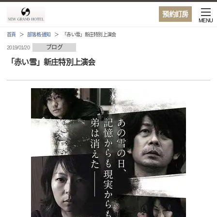
預約訂房
MENU
首頁
部落格·通知
「赤い雪」新庄特別上演会
ブログ
2019/01/20
「赤い雪」新庄特別上演会