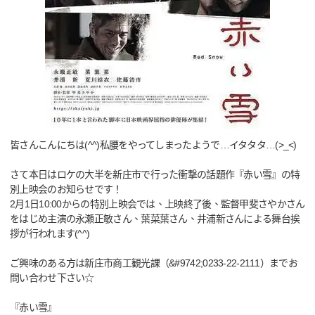
皆さんこんにちは(^^)私腰をやってしまったようで…イタタタ…(>_<)
さて本日はロケの大半を新庄市で行った衝撃の話題作『赤い雪』の特
別上映会のお知らせです！
2月1日10:00からの特別上映会では、上映終了後、監督甲斐さやかさん
をはじめ主演の永瀬正敏さん、葉菜葉さん、井浦新さんによる舞台挨
拶が行われます(^^)
ご興味のある方は新庄市商工観光課（&#9742;0233-22-2111）までお
問い合わせ下さい☆
『赤い雪』