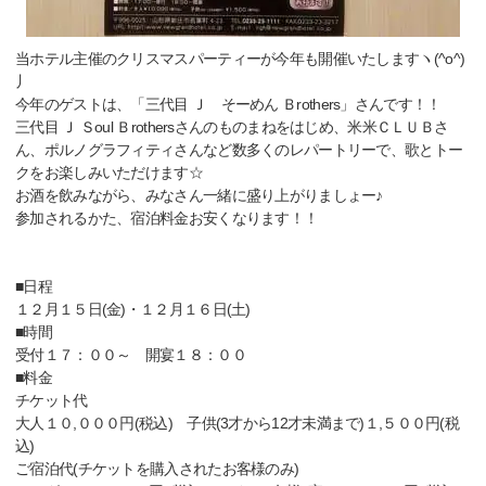
当ホテル主催のクリスマスパーティーが今年も開催いたしますヽ(^o^)
丿
今年のゲストは、「三代目 Ｊ そーめん Ｂrothers」さんです！！
三代目 Ｊ Ｓoul Ｂrothersさんのものまねをはじめ、米米ＣＬＵＢさ
ん、ポルノグラフィティさんなど数多くのレパートリーで、歌とトー
クをお楽しみいただけます☆
お酒を飲みながら、みなさん一緒に盛り上がりましょー♪
参加されるかた、宿泊料金お安くなります！！
■日程
１２月１５日(金)・１２月１６日(土)
■時間
受付１７：００～ 開宴１８：００
■料金
チケット代
大人１０,０００円(税込) 子供(3才から12才未満まで)１,５００円(税
込)
ご宿泊代(チケットを購入されたお客様のみ)