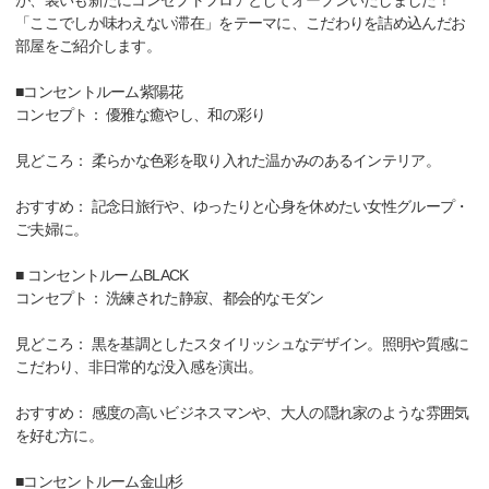
が、装いも新たにコンセプトフロアとしてオープンいたしました！
「ここでしか味わえない滞在」をテーマに、こだわりを詰め込んだお
部屋をご紹介します。
■コンセントルーム紫陽花
コンセプト： 優雅な癒やし、和の彩り
見どころ： 柔らかな色彩を取り入れた温かみのあるインテリア。
おすすめ： 記念日旅行や、ゆったりと心身を休めたい女性グループ・
ご夫婦に。
■ コンセントルームBLACK
コンセプト： 洗練された静寂、都会的なモダン
見どころ： 黒を基調としたスタイリッシュなデザイン。照明や質感に
こだわり、非日常的な没入感を演出。
おすすめ： 感度の高いビジネスマンや、大人の隠れ家のような雰囲気
を好む方に。
■コンセントルーム金山杉