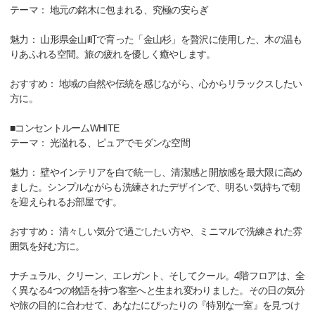
テーマ： 地元の銘木に包まれる、究極の安らぎ
魅力： 山形県金山町で育った「金山杉」を贅沢に使用した、木の温も
りあふれる空間。旅の疲れを優しく癒やします。
おすすめ： 地域の自然や伝統を感じながら、心からリラックスしたい
方に。
■コンセントルームWHITE
テーマ： 光溢れる、ピュアでモダンな空間
魅力： 壁やインテリアを白で統一し、清潔感と開放感を最大限に高め
ました。シンプルながらも洗練されたデザインで、明るい気持ちで朝
を迎えられるお部屋です。
おすすめ： 清々しい気分で過ごしたい方や、ミニマルで洗練された雰
囲気を好む方に。
ナチュラル、クリーン、エレガント、そしてクール。4階フロアは、全
く異なる4つの物語を持つ客室へと生まれ変わりました。その日の気分
や旅の目的に合わせて、あなたにぴったりの『特別な一室』を見つけ