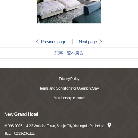
Previous page
Next page
記事一覧へ戻る
Privacy Policy
Terms and Conditions for Overnight Stay
Membership contract
New Grand Hotel
〒
996-0025
4-23 Wakaba Town, Shinjo City, Yamagata Prefecture
TEL
0233-23-1111