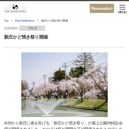
Reservation
MENU
Top
Blog·Notifications
新庄かど焼き祭り開催
ブログ
2026/05/02
新庄かど焼き祭り開催
4/29から新庄に春を告げる「新庄かど焼き祭り」が最上公園内特設会