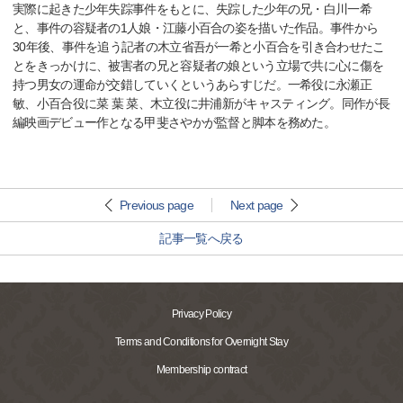
実際に起きた少年失踪事件をもとに、失踪した少年の兄・白川一希
と、事件の容疑者の1人娘・江藤小百合の姿を描いた作品。事件から
30年後、事件を追う記者の木立省吾が一希と小百合を引き合わせたこ
とをきっかけに、被害者の兄と容疑者の娘という立場で共に心に傷を
持つ男女の運命が交錯していくというあらすじだ。一希役に永瀬正
敏、小百合役に菜 葉 菜、木立役に井浦新がキャスティング。同作が長
編映画デビュー作となる甲斐さやかが監督と脚本を務めた。
Previous page
Next page
記事一覧へ戻る
Privacy Policy
Terms and Conditions for Overnight Stay
Membership contract