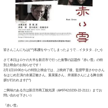
皆さんこんにちは(^^)私腰をやってしまったようで…イタタタ…(>_<)
さて本日はロケの大半を新庄市で行った衝撃の話題作『赤い雪』の特
別上映会のお知らせです！
2月1日10:00からの特別上映会では、上映終了後、監督甲斐さやかさん
をはじめ主演の永瀬正敏さん、葉菜葉さん、井浦新さんによる舞台挨
拶が行われます(^^)
ご興味のある方は新庄市商工観光課（&#9742;0233-22-2111）までお
問い合わせ下さい☆
『赤い雪』