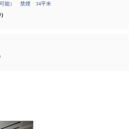
可能） 禁煙 34平米
時）
）