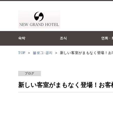
숙박
조식
연회 ·
TOP
블로그·공지
新しい客室がまもなく登場！お
ブログ
新しい客室がまもなく登場！お客