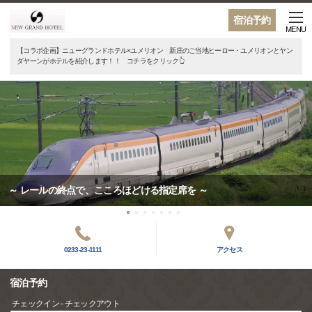
宿泊予約
MENU
【コラボ企画】ニューグランドホテル×ユメリオン 新庄のご当地ヒーロー・ユメリオンとヤン
ダヤーンがホテルを紹介します！！ コチラをクリック👆
～ レールの終点で、こころほどける指定席を ～
0233-23-1111
アクセス
宿泊予約
チェックイン - チェックアウト