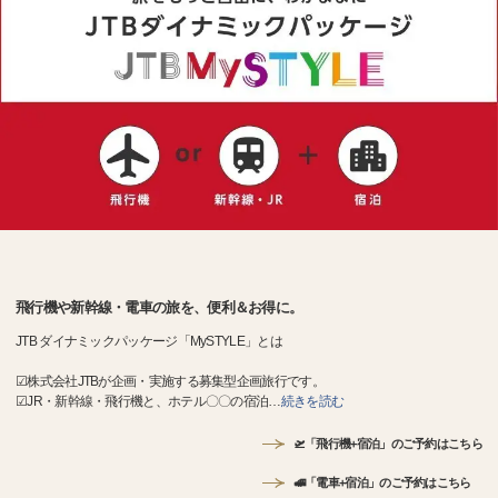
飛行機や新幹線・電車の旅を、便利＆お得に。
JTB ダイナミックパッケージ「MySTYLE」とは
☑株式会社JTBが企画・実施する募集型企画旅行です。
☑JR・新幹線・飛行機と、ホテル〇〇の宿泊
…
続きを読む
🛫「飛行機+宿泊」のご予約はこちら
🚅「電車+宿泊」のご予約はこちら