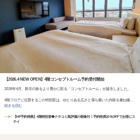
【2026.4 NEW OPEN】4階コンセプトルーム予約受付開始
2026年4月、新庄の旅をより豊かに彩る「コンセプトルーム」が誕生しました。
4階フロアに位置するこの特別室は、ゆとりある広さと落ち着いた内装を兼ね備
…
続きを読む
【HP予約特典】4階特別室◆クチコミ高評価の朝食付！予約特典10％OFFでお得にス
テイ