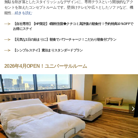
無駄を削ぎ落としたスタイリッシュなデザインに、専用テラスという開放的なアク
セントを加えたコンセプトルームです。壁掛けテレビや広々としたソファなど、機
能性
…
続きを読む
【自社専用】【HP限定】4階特別室◆クチコミ高評価の朝食付！予約特典10％OFFで
お得にステイ
【元気な1日の始まりに】朝食でパワーチャージ！こだわり朝食付プラン
【シンプルステイ】素泊まりスタンダードプラン
2026年4月OPEN！ユニバーサルルーム