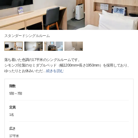
スタンダードシングルルーム
落ち着いた色調の17平米のシングルルームです。
シモンズ社製のセミダブルベッド（幅1200mm×長さ1950mm）を採用しており、
ゆったりとお休みいただ
…
続きを読む
階数
5階～7階
定員
1名
広さ
17平米