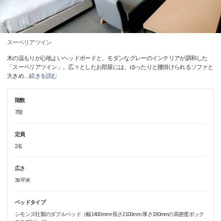
スーペリアツイン
木の温もりが心地よいヘッドボードと、モダンなグレーのインテリアが調和した
「スーペリアツイン」。広々としたお部屋には、ゆったりと腰掛けられるソファと
大きめ
…
続きを読む
階数
7階
定員
2名
広さ
36平米
ベッドタイプ
シモンズ社製のダブルベッド（幅1400mm×長さ2100mm 厚さ190mmの高密度ボック