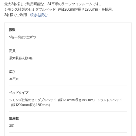
最大3名様まで利用可能な、34平米のラージツインルームです。
シモンズ社製のセミダブルベッド（幅1200mm×長さ1950mm）を採用。
3名様でご利用
…
続きを読む
階数
5階～7階に1室ずつ
定員
最大収容人数3名
広さ
34平米
ベッドタイプ
シモンズ社製のセミダブルベッド（幅1200mm×長さ1950mm） トランドルベッド
（幅1200ｍｍ×長さ1880ｍｍ）
部屋数
3室