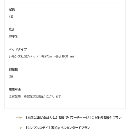
定員
2名
広さ
19平米
ベッドタイプ
シモンズ社製のベッド（幅970mm×長さ1950mm）
部屋数
8室
喫煙可否
全室禁煙 ※1階に喫煙所がございます
【元気な1日の始まりに】朝食でパワーチャージ！こだわり朝食付プラン
【シンプルステイ】素泊まりスタンダードプラン