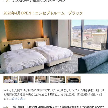
【シンプルステイ】素泊まりスタンダードプラン
2026年4月OPEN！コンセプトルーム ブラック
広々とした間取りが特徴のお部屋です。ゆったりとしたソファに身を委ね、刻一刻
と表情を変える空を眺めながら過ごす時間は、まさに至福。 間接照明が優しく灯
るモ
…
続きを読む
【自社専用】【HP限定】4階特別室◆クチコミ高評価の朝食付！予約特典10％OFFで