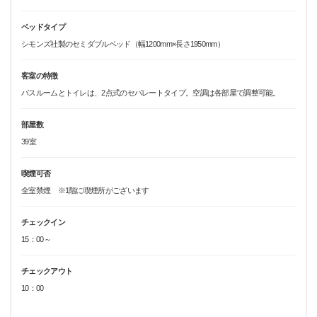
ベッドタイプ
シモンズ社製のセミダブルベッド（幅1200mm×長さ1950mm）
客室の特徴
バスルームとトイレは、2点式のセパレートタイプ。空調は各部屋で調整可能。
部屋数
39室
喫煙可否
全室禁煙 ※1階に喫煙所がございます
チェックイン
15：00～
チェックアウト
10：00