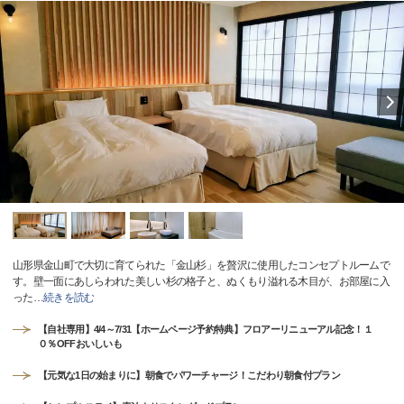
山形県金山町で大切に育てられた「金山杉」を贅沢に使用したコンセプトルームで
す。壁一面にあしらわれた美しい杉の格子と、ぬくもり溢れる木目が、お部屋に入
った
…
続きを読む
【自社専用】4/4～7/31【ホームページ予約特典】フロアーリニューアル記念！１
０％OFFおいしいも
【元気な1日の始まりに】朝食でパワーチャージ！こだわり朝食付プラン