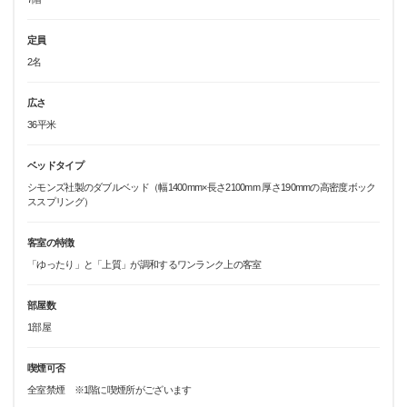
定員
2名
広さ
36平米
ベッドタイプ
シモンズ社製のダブルベッド（幅1400mm×長さ2100mm 厚さ190mmの高密度ボック
ススプリング）
客室の特徴
「ゆったり」と「上質」が調和するワンランク上の客室
部屋数
1部屋
喫煙可否
全室禁煙 ※1階に喫煙所がございます