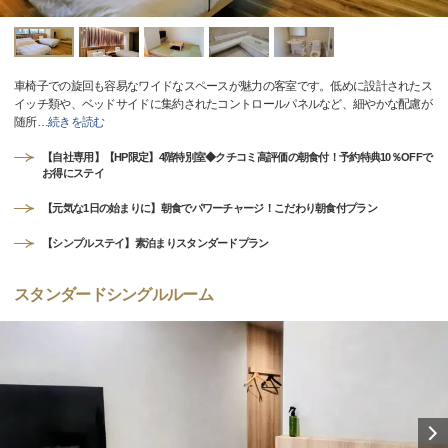
車椅子での旋回も容易なワイドなスペースが魅力の客室です。低めに設計されたス
イッチ類や、ベッドサイドに集約されたコントロールパネルなど、細やかな配慮が
随所
…
続きを読む
【自社専用】【HP限定】4階特別室◆クチコミ高評価の朝食付！予約特典10％OFFで
お得にステイ
【元気な1日の始まりに】朝食でパワーチャージ！こだわり朝食付プラン
【シンプルステイ】素泊まりスタンダードプラン
スタンダードシングルルーム