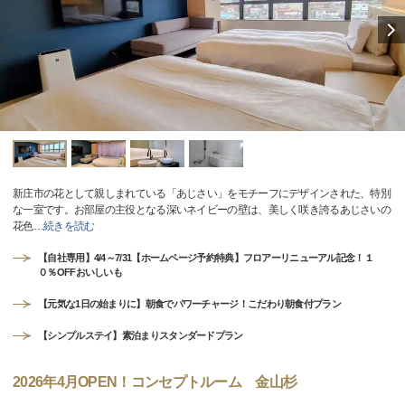
新庄市の花として親しまれている「あじさい」をモチーフにデザインされた、特別
な一室です。お部屋の主役となる深いネイビーの壁は、美しく咲き誇るあじさいの
花色
…
続きを読む
【自社専用】4/4～7/31【ホームページ予約特典】フロアーリニューアル記念！１
０％OFFおいしいも
【元気な1日の始まりに】朝食でパワーチャージ！こだわり朝食付プラン
【シンプルステイ】素泊まりスタンダードプラン
2026年4月OPEN！コンセプトルーム 金山杉