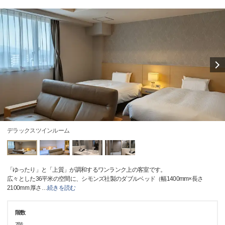
デラックスツインルーム
「ゆったり」と「上質」が調和するワンランク上の客室です。
広々とした36平米の空間に、シモンズ社製のダブルベッド（幅1400mm×長さ
2100mm 厚さ
…
続きを読む
階数
7階