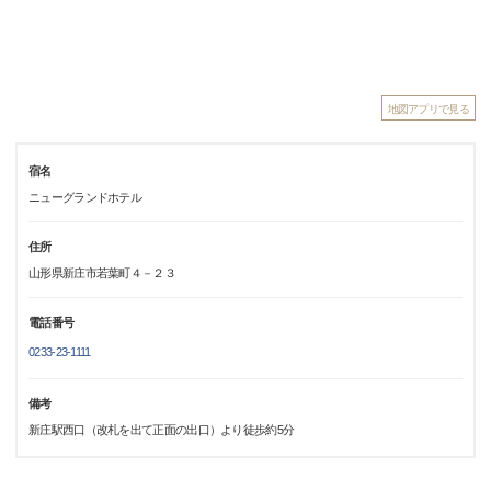
地図アプリで見る
宿名
ニューグランドホテル
住所
山形県新庄市若葉町４－２３
電話番号
0233-23-1111
備考
新庄駅西口（改札を出て正面の出口）より徒歩約5分