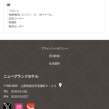
1階
・フロント
・地産地消レストラン「ル・ボワァール」
・売店コーナー
・喫煙所
・観光センター
プライバシーポリシー
宿泊約款
会員規約
ニューグランドホテル
〒
996-0025
山形県新庄市若葉町４－２３
TEL
0233-23-1111
FAX
0233-23-3217