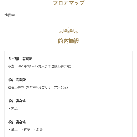
フロアマップ
準備中
館内施設
５～7階 客室階
客室（2025年9月～12月末まで改修工事予定）
4階 客室階
改装工事中（2026年2月ごろオープン予定）
3階 宴会場
・末広
2階 宴会場
・最上 ・神室 ・若葉