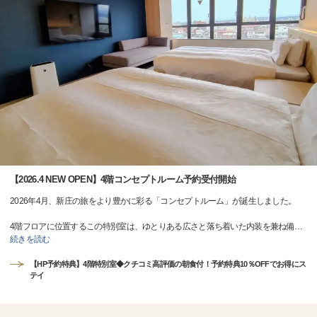
【2026.4 NEW OPEN】4階コンセプトルーム予約受付開始
2026年4月、新庄の旅をより豊かに彩る「コンセプトルーム」が誕生しました。
4階フロアに位置するこの特別室は、ゆとりある広さと落ち着いた内装を兼ね備
…
続きを読む
【HP予約特典】4階特別室◆クチコミ高評価の朝食付！予約特典10％OFFでお得にス
テイ