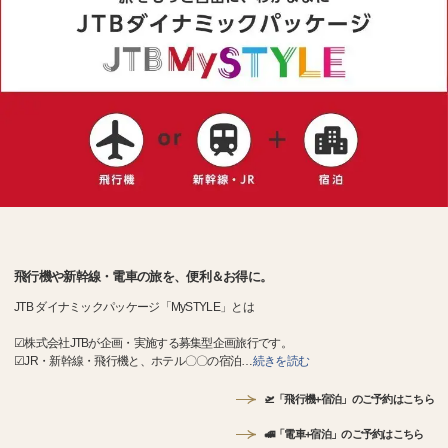
飛行機や新幹線・電車の旅を、便利＆お得に。
JTB ダイナミックパッケージ「MySTYLE」とは
☑株式会社JTBが企画・実施する募集型企画旅行です。
☑JR・新幹線・飛行機と、ホテル〇〇の宿泊
…
続きを読む
🛫「飛行機+宿泊」のご予約はこちら
🚅「電車+宿泊」のご予約はこちら