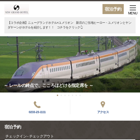
宿泊予約
MENU
【コラボ企画】ニューグランドホテル×ユメリオン 新庄のご当地ヒーロー・ユメリオンとヤン
ダヤーンがホテルを紹介します！！ コチラをクリック👆
～ レールの終点で、こころほどける指定席を ～
0233-23-1111
アクセス
宿泊予約
チェックイン - チェックアウト