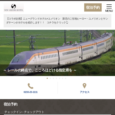
宿泊予約
MENU
【コラボ企画】ニューグランドホテル×ユメリオン 新庄のご当地ヒーロー・ユメリオンとヤン
ダヤーンがホテルを紹介します！！ コチラをクリック👆
～ レールの終点で、こころほどける指定席を ～
0233-23-1111
アクセス
宿泊予約
チェックイン - チェックアウト