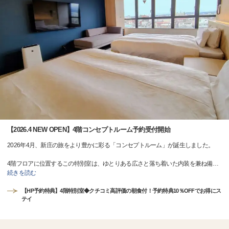
【2026.4 NEW OPEN】4階コンセプトルーム予約受付開始
2026年4月、新庄の旅をより豊かに彩る「コンセプトルーム」が誕生しました。
4階フロアに位置するこの特別室は、ゆとりある広さと落ち着いた内装を兼ね備
…
続きを読む
【HP予約特典】4階特別室◆クチコミ高評価の朝食付！予約特典10％OFFでお得にス
テイ