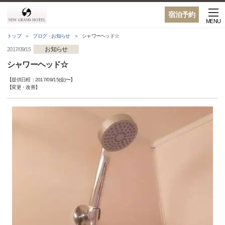
宿泊予約
MENU
トップ
ブログ・お知らせ
シャワーヘッド☆
お知らせ
2017/09/15
シャワーヘッド☆
【提供日程：
2017/09/15(金)
〜】
【
変更・改善
】