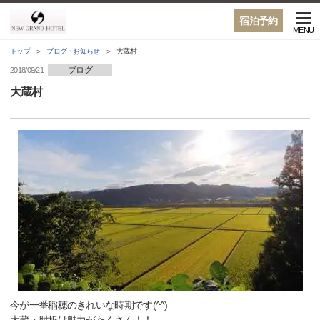
宿泊予約
MENU
トップ
ブログ・お知らせ
大蔵村
ブログ
2018/09/21
大蔵村
今が一番稲穂のきれいな時期です(^^)