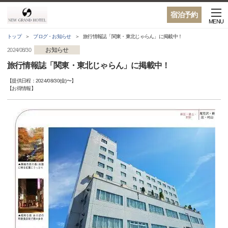
宿泊予約
MENU
トップ
ブログ・お知らせ
旅行情報誌「関東・東北じゃらん」に掲載中！
お知らせ
2024/08/30
旅行情報誌「関東・東北じゃらん」に掲載中！
【提供日程：
2024/08/30(金)
〜】
【
お得情報
】